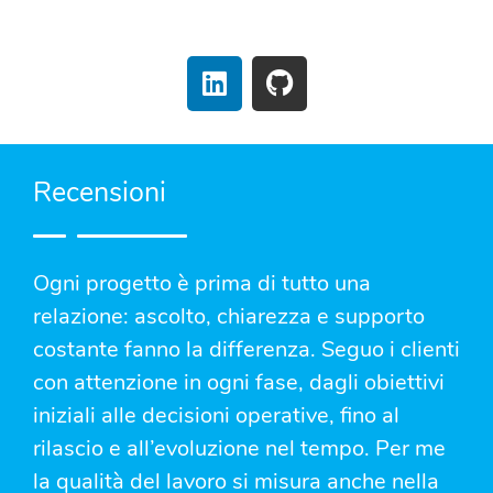
Recensioni
Ogni progetto è prima di tutto una
relazione: ascolto, chiarezza e supporto
costante fanno la differenza. Seguo i clienti
con attenzione in ogni fase, dagli obiettivi
iniziali alle decisioni operative, fino al
rilascio e all’evoluzione nel tempo. Per me
la qualità del lavoro si misura anche nella