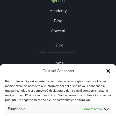
Labs
Academy
Blog
Contatti
Link
Home
Gestisci Consenso
Blog
Per fornire le migliori esperienze, utilizziamo tecnologie come i cookie per
Privacy Policy
memorizzare e/o accedere alle informazioni del dispositivo. Il consenso a
queste tecnologie ci permetterà di elaborare dati come il comportamento di
Cookie Policy
navigazione o ID unici su questo sito. Non acconsentire o ritirare il consenso
può influire negativamente su alcune caratteristiche e funzioni.
Contattaci
Funzionale
Sempre attivo