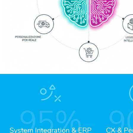
95
%
9
System Integration & ERP
CX & Per