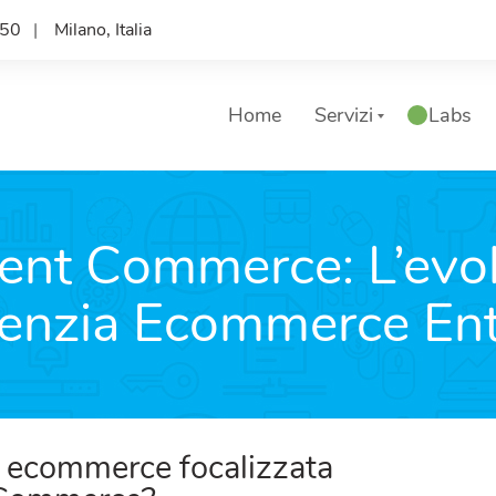
50
Milano, Italia
Home
Servizi
Labs
igent Commerce: L’evo
genzia Ecommerce Ent
a ecommerce focalizzata