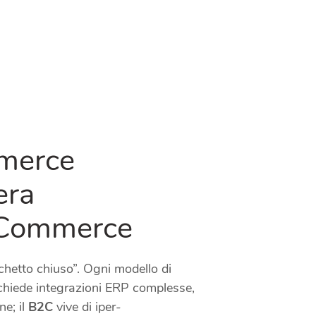
merce
era
t Commerce
chetto chiuso”. Ogni modello di
chiede integrazioni ERP complesse,
ne; il
B2C
vive di iper-