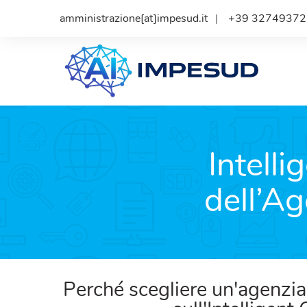
amministrazione[at]impesud.it
+39 32749372
Intell
dell’A
Perché scegliere un'agenzi