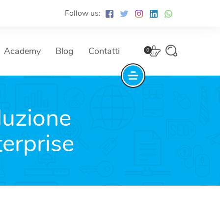
Follow us:
Academy
Blog
Contatti
0
luzione
erprise