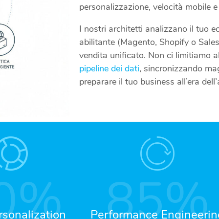
personalizzazione, velocità mobile e 
I nostri architetti analizzano il tuo
abilitante (Magento, Shopify o Sales
vendita unificato. Non ci limitiamo 
pipeline dei dati
, sincronizzando mag
preparare il tuo business all’era dell
0
%
85
%
sonalization
Performance Engineerin