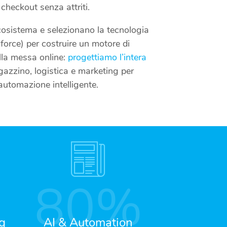
checkout senza attriti.
 ecosistema e selezionano la tecnologia
force) per costruire un motore di
alla messa online:
progettiamo l’intera
azzino, logistica e marketing per
’automazione intelligente.
80
%
g
AI & Automation