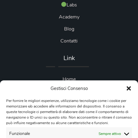
Labs
Academy
Blog
Contatti
Link
Home
Gestisci Consenso
Blog
Per fornire le migliori esperienze, utilizziamo tecnologie come i cookie per
Privacy Policy
memorizzare e/o accedere alle informazioni del dispositivo. Il consenso a
queste tecnologie ci permetterà di elaborare dati come il comportamento di
Cookie Policy
navigazione o ID unici su questo sito. Non acconsentire o ritirare il consenso
può influire negativamente su alcune caratteristiche e funzioni.
Contattaci
Funzionale
Sempre attivo