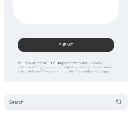
SUBMIT
You may use these HTML tags and attributes:
<a href="">
<abbr> <acronym> <b> <blockquote cite=""> <cite> <code>
<del datetime=""> <em> <i> <q cite=""> <strike> <strong>
Search