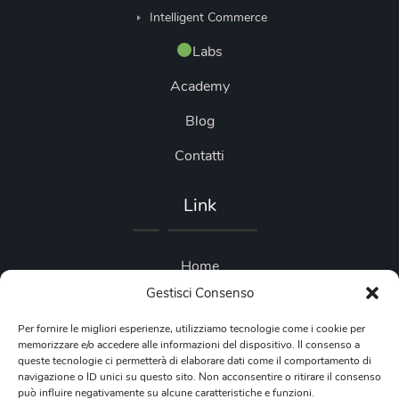
Intelligent Commerce
Labs
Academy
Blog
Contatti
Link
Home
Gestisci Consenso
Blog
Per fornire le migliori esperienze, utilizziamo tecnologie come i cookie per
Privacy Policy
memorizzare e/o accedere alle informazioni del dispositivo. Il consenso a
queste tecnologie ci permetterà di elaborare dati come il comportamento di
Cookie Policy
navigazione o ID unici su questo sito. Non acconsentire o ritirare il consenso
può influire negativamente su alcune caratteristiche e funzioni.