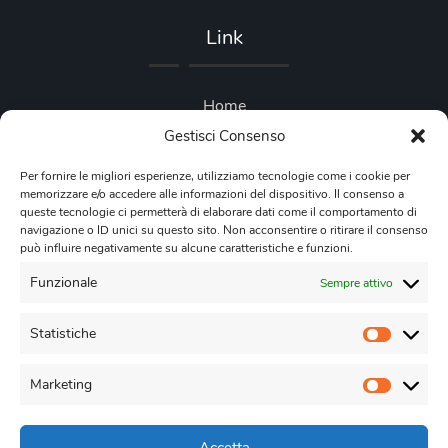
Link
Home
Gestisci Consenso
Blog
Per fornire le migliori esperienze, utilizziamo tecnologie come i cookie per
Privacy Policy
memorizzare e/o accedere alle informazioni del dispositivo. Il consenso a
queste tecnologie ci permetterà di elaborare dati come il comportamento di
Cookie Policy
navigazione o ID unici su questo sito. Non acconsentire o ritirare il consenso
può influire negativamente su alcune caratteristiche e funzioni.
Contattaci
Funzionale
Sempre attivo
Statistiche
Statisti
+39 3274937250
Lun-Ven 9am-6pm
Marketing
Marketi
amministrazione[at]impesud.it
per richieste di informazioni e preventivi
Accetta