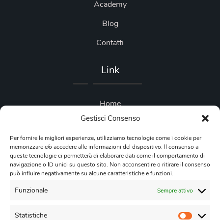
Academy
Blog
Contatti
Link
Home
Gestisci Consenso
Blog
Per fornire le migliori esperienze, utilizziamo tecnologie come i cookie per
Privacy Policy
memorizzare e/o accedere alle informazioni del dispositivo. Il consenso a
queste tecnologie ci permetterà di elaborare dati come il comportamento di
Cookie Policy
navigazione o ID unici su questo sito. Non acconsentire o ritirare il consenso
può influire negativamente su alcune caratteristiche e funzioni.
Contattaci
Funzionale
Sempre attivo
Statistiche